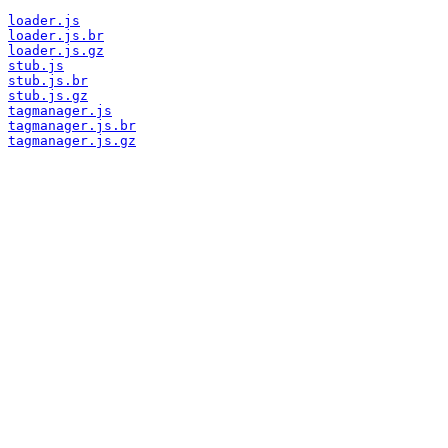
loader.js
loader.js.br
loader.js.gz
stub.js
stub.js.br
stub.js.gz
tagmanager.js
tagmanager.js.br
tagmanager.js.gz